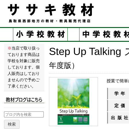
Step Up Tal
※
当店で取り扱っ
ております商品は
学校を対象に販売
年度版）
しております。個
人販売はしており
ませんので予めご
授業で簡単
了承ください。
学年
定価
出版
検索