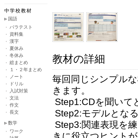
中学校教材
国語
バラテスト
資料集
漢字
夏休み
冬休み
教材の詳細
総まとめ
１・２年まとめ
ノート
毎回同じシンプルな
ドリル
きます。
入試対策
文法
Step1:CDを聞
作文
Step2:モデルと
長文
Step3:関連表現
数学
ワーク
きに役立つヒントが