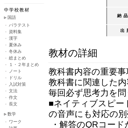
中学校教材
納
国語
バラテスト
出
資料集
漢字
夏休み
教材の詳細
冬休み
総まとめ
１・２年まとめ
教科書内容の重要事
ノート
ドリル
教科書に関連した内
入試対策
毎回必ず思考力を問
文法
作文
■ネイティブスピード
長文
の音声にも対応の別
数学
ワーク
・解答のQRコード