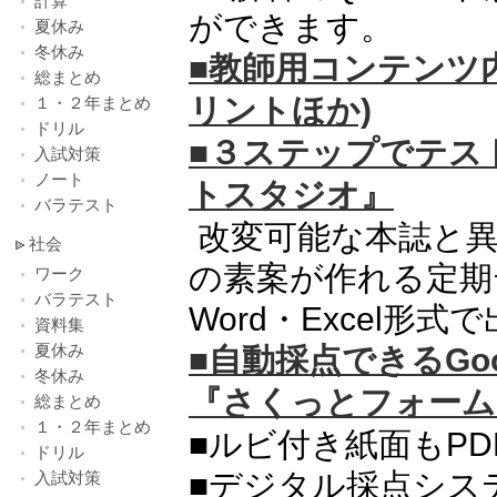
計算
ができます。
夏休み
冬休み
■教師用コンテンツ
総まとめ
リントほか)
１・２年まとめ
ドリル
■３ステップでテス
入試対策
ノート
トスタジオ』
バラテスト
改変可能な本誌と異
社会
の素案が作れる定期
ワーク
バラテスト
Word・Excel
資料集
夏休み
■自動採点できるGo
冬休み
『さくっとフォーム
総まとめ
１・２年まとめ
■ルビ付き紙面もP
ドリル
■デジタル採点シス
入試対策