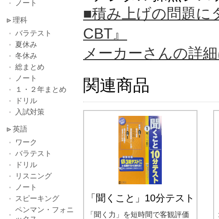
ノート
■積み上げの問題に
理科
CBT』
バラテスト
夏休み
メーカーさんの詳細
冬休み
総まとめ
ノート
関連商品
１・２年まとめ
ドリル
入試対策
英語
ワーク
バラテスト
ドリル
リスニング
ノート
「聞くこと」10分テスト
スピーキング
ペンマン・フォニ
「聞く力」を短時間で客観評価
ックス