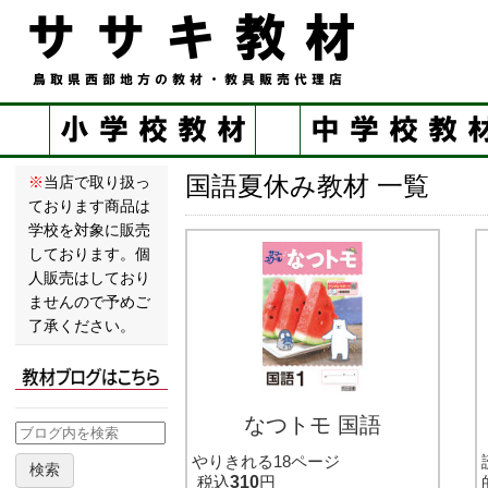
国語夏休み教材 一覧
※
当店で取り扱っ
ております商品は
学校を対象に販売
しております。個
人販売はしており
ませんので予めご
了承ください。
なつトモ 国語
やりきれる18ページ
検索
税込
310
円