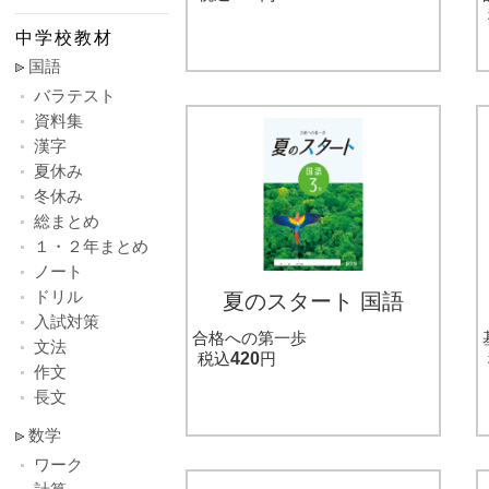
中学校教材
国語
バラテスト
資料集
漢字
夏休み
冬休み
総まとめ
１・２年まとめ
ノート
ドリル
夏のスタート 国語
入試対策
合格への第一歩
文法
税込
420
円
作文
長文
数学
ワーク