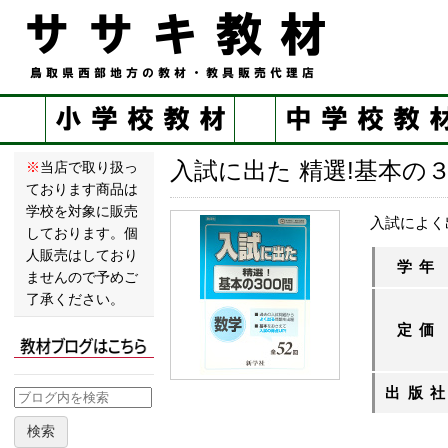
入試に出た 精選!基本の
※
当店で取り扱っ
ております商品は
学校を対象に販売
入試によく
しております。個
人販売はしており
学年
ませんので予めご
了承ください。
定価
出版
検索