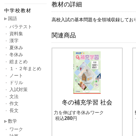
教材の詳細
中学校教材
国語
高校入試の基本問題を全領域収録してお
バラテスト
資料集
関連商品
漢字
夏休み
冬休み
総まとめ
１・２年まとめ
ノート
ドリル
入試対策
文法
冬の補充学習 社会
作文
長文
力を伸ばす冬休みワーク
税込
280
円
数学
ワーク