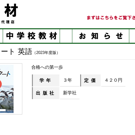
ート 英語
（2023年度版）
合格への第一歩
３年
４２０円
学年
定価
新学社
出版社