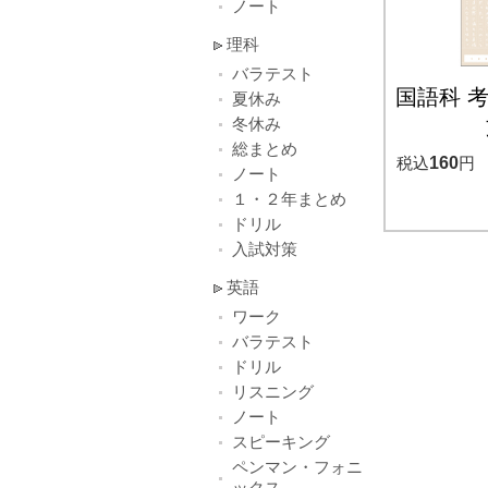
ノート
理科
バラテスト
国語科 
夏休み
冬休み
総まとめ
税込
160
円
ノート
１・２年まとめ
ドリル
入試対策
英語
ワーク
バラテスト
ドリル
リスニング
ノート
スピーキング
ペンマン・フォニ
ックス