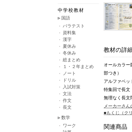
中学校教材
国語
バラテスト
資料集
漢字
夏休み
教材の詳
冬休み
総まとめ
オールカラー
１・２年まとめ
部つき）
ノート
ドリル
アルファベッ
入試対策
特集回で長文
文法
無理なく長文
作文
メーカーさん
長文
■もくじ（ク
数学
ワーク
関連商品