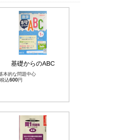
基礎からのABC
基本的な問題中心
税込
600
円