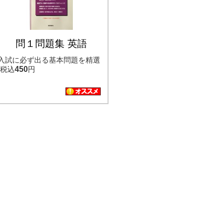
問１問題集 英語
入試に必ず出る基本問題を精選
税込
450
円