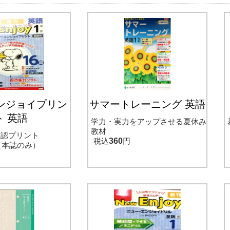
ンジョイプリン
サマートレーニング 英語
ト 英語
学力・実力をアップさせる夏休み
教材
確認プリント
税込
360
円
（本誌のみ）