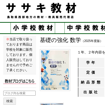
基礎の強化 数学
※
当店で取り扱っ
（2025年度版）
ております商品は
学校を対象に販売
１年、２年内容
しております。個
人販売はしており
学年
ませんので予めご
了承ください。
定価
納品形態
出版社
検索