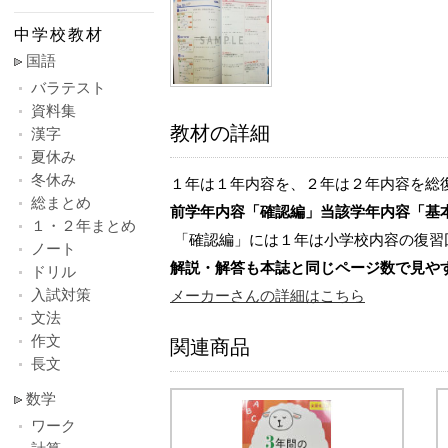
中学校教材
国語
バラテスト
資料集
教材の詳細
漢字
夏休み
冬休み
１年は１年内容を、２年は２年内容を総
総まとめ
前学年内容「確認編」当該学年内容「基
１・２年まとめ
「確認編」には１年は小学校内容の復習
ノート
解説・解答も本誌と同じページ数で見や
ドリル
入試対策
メーカーさんの詳細はこちら
文法
作文
関連商品
長文
数学
ワーク