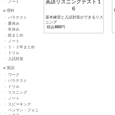
英語リスニングテスト１
ノート
６
理科
基本練習と入試対策ができるリス
バラテスト
ニング
夏休み
税込
460
円
冬休み
総まとめ
ノート
１・２年まとめ
ドリル
入試対策
英語
ワーク
バラテスト
ドリル
リスニング
ノート
スピーキング
ペンマン・フォニ
ックス