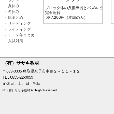
夏休み
ブロック体の反復練習とパズルで
冬休み
完全理解
総まとめ
税込
200
円（本誌のみ）
リーディング
ライティング
１・２年まとめ
入試対策
（有）ササキ教材
〒683-0005 鳥取県米子市中島２－１１－１２
TEL 0859-22-9059
定休日：土、日、祝日
© （有）ササキ教材 All Right Reserved