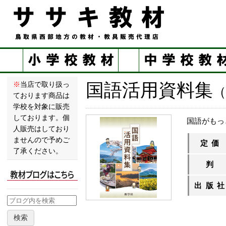
国語活用資料集
※
当店で取り扱っ
（
ております商品は
学校を対象に販売
しております。個
国語がもっ
人販売はしており
ませんので予めご
定価
了承ください。
判
出版
検索