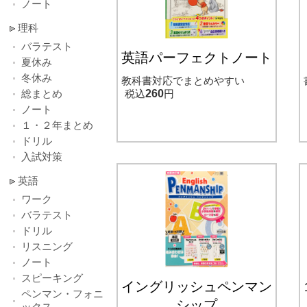
ノート
理科
バラテスト
英語パーフェクトノート
夏休み
冬休み
教科書対応でまとめやすい
総まとめ
税込
260
円
ノート
１・２年まとめ
ドリル
入試対策
英語
ワーク
バラテスト
ドリル
リスニング
ノート
スピーキング
イングリッシュペンマン
ペンマン・フォニ
シップ
ックス