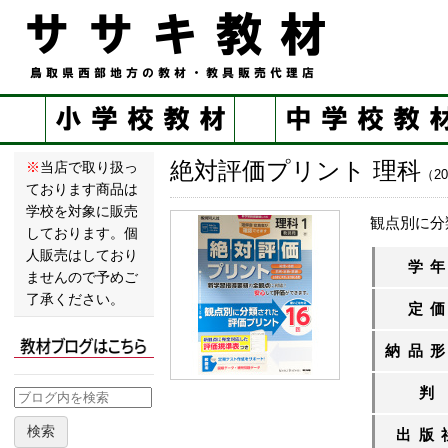
絶対評価プリント 理科
※
当店で取り扱っ
（2
ております商品は
学校を対象に販売
観点別に分
しております。個
人販売はしており
学
ませんので予めご
了承ください。
定
納品
判
検索
出版