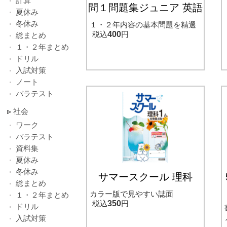
計算
問１問題集ジュニア 英語
夏休み
冬休み
１・２年内容の基本問題を精選
税込
400
円
総まとめ
１・２年まとめ
ドリル
入試対策
ノート
バラテスト
社会
ワーク
バラテスト
資料集
夏休み
冬休み
サマースクール 理科
総まとめ
カラー版で見やすい誌面
１・２年まとめ
税込
350
円
ドリル
入試対策