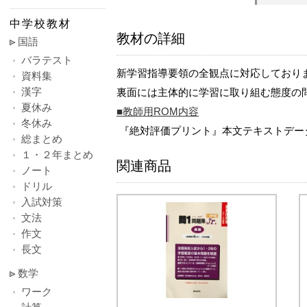
中学校教材
教材の詳細
国語
バラテスト
新学習指導要領の全観点に対応しており
資料集
漢字
裏面には主体的に学習に取り組む態度の
夏休み
■教師用ROM内容
冬休み
『絶対評価プリント』本文テキストデー
総まとめ
１・２年まとめ
関連商品
ノート
ドリル
入試対策
文法
作文
長文
数学
ワーク