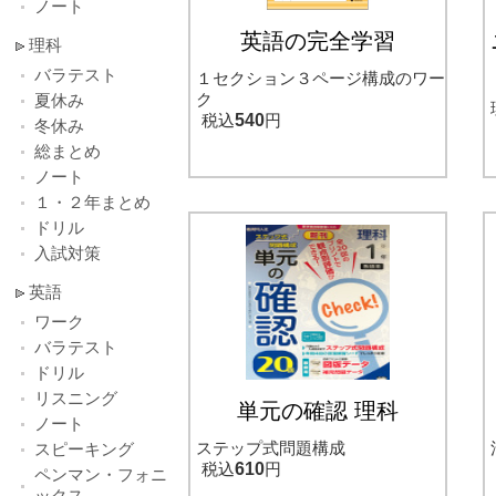
ノート
英語の完全学習
理科
バラテスト
１セクション３ページ構成のワー
ク
夏休み
税込
540
円
冬休み
総まとめ
ノート
１・２年まとめ
ドリル
入試対策
英語
ワーク
バラテスト
ドリル
リスニング
単元の確認 理科
ノート
ステップ式問題構成
スピーキング
税込
610
円
ペンマン・フォニ
ックス