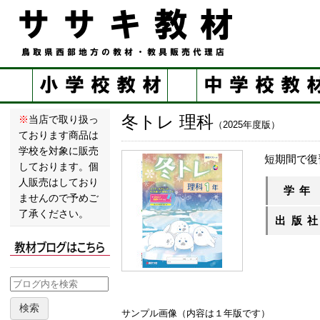
冬トレ 理科
※
当店で取り扱っ
（2025年度版）
ております商品は
学校を対象に販売
短期間で復
しております。個
人販売はしており
学年
ませんので予めご
了承ください。
出版
検索
サンプル画像（内容は１年版です）