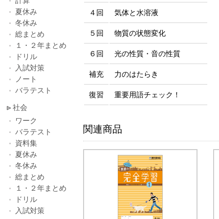
計算
夏休み
４回
気体と水溶液
冬休み
５回
物質の状態変化
総まとめ
１・２年まとめ
６回
光の性質・音の性質
ドリル
入試対策
補充
力のはたらき
ノート
バラテスト
復習
重要用語チェック！
社会
ワーク
関連商品
バラテスト
資料集
夏休み
冬休み
総まとめ
１・２年まとめ
ドリル
入試対策