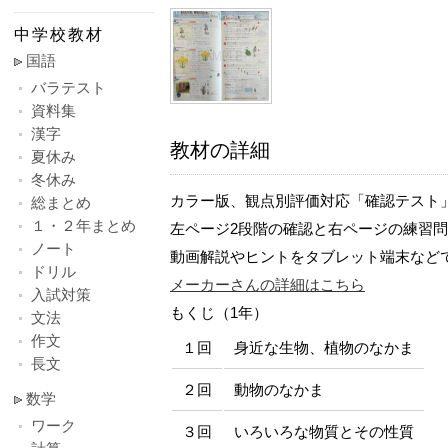
中学校教材
国語
バラテスト
資料集
漢字
教材の詳細
夏休み
冬休み
カラー版、観点別評価対応「確認テスト
総まとめ
１・２年まとめ
左ページ2段階の確認と右ページの練習
ノート
動画解説やヒントをタブレット端末など
ドリル
メーカーさんの詳細はこちら
入試対策
もくじ（1年）
文法
作文
１回
身近な生物、植物のなかま
長文
２回
動物のなかま
数学
ワーク
３回
いろいろな物質とその性質