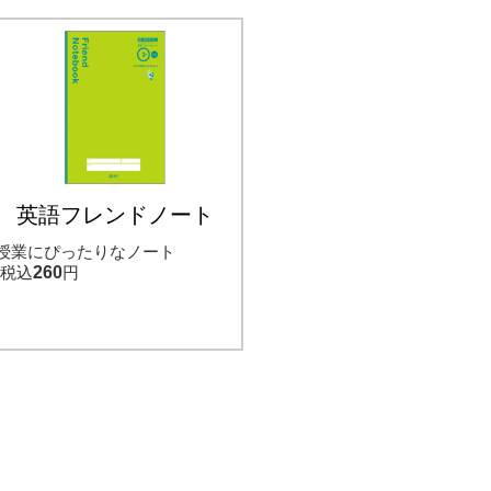
英語フレンドノート
授業にぴったりなノート
税込
260
円