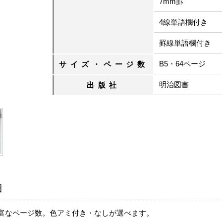
7mm罫
4線単語欄付き
罫線単語欄付き
B5・64ページ
サイズ・ページ数
明治図書
出版社
細
豊富なページ数。色アミ付き・なしが選べます。