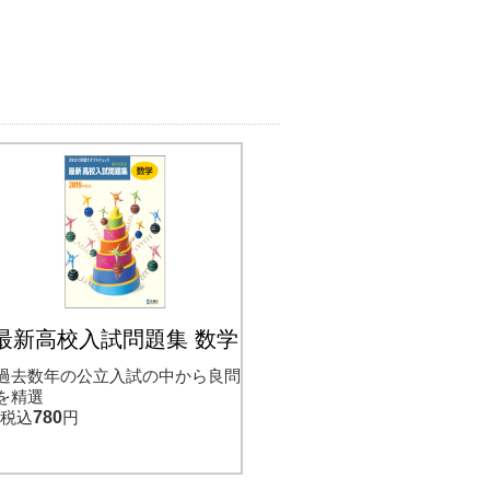
最新高校入試問題集 数学
過去数年の公立入試の中から良問
を精選
税込
780
円