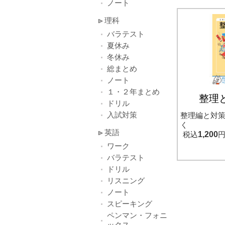
ノート
理科
バラテスト
夏休み
冬休み
総まとめ
ノート
１・２年まとめ
整理
ドリル
入試対策
整理編と対
く
英語
税込
1,200
ワーク
バラテスト
ドリル
リスニング
ノート
スピーキング
ペンマン・フォニ
ックス