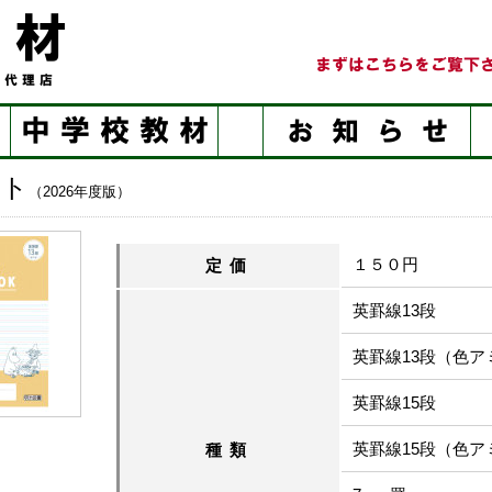
ート
（2026年度版）
１５０円
定価
英罫線13段
英罫線13段（色ア
英罫線15段
英罫線15段（色ア
種類