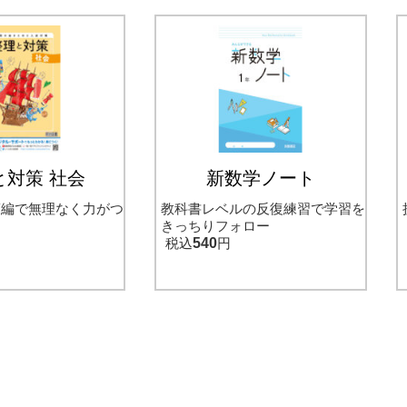
と対策 社会
新数学ノート
策編で無理なく力がつ
教科書レベルの反復練習で学習を
きっちりフォロー
円
税込
540
円