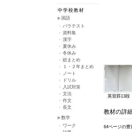
中学校教材
国語
バラテスト
資料集
漢字
夏休み
冬休み
総まとめ
１・２年まとめ
ノート
ドリル
入試対策
文法
英習罫13段
作文
長文
教材の詳
数学
ワーク
64ページの