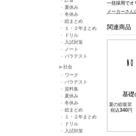
計算
一括採用でオ
夏休み
メーカーさん
冬休み
総まとめ
関連商品
１・２年まとめ
ドリル
入試対策
ノート
バラテスト
社会
ワーク
バラテスト
資料集
基礎
夏休み
冬休み
夏の総復習
総まとめ
税込
340
円
１・２年まとめ
ドリル
入試対策