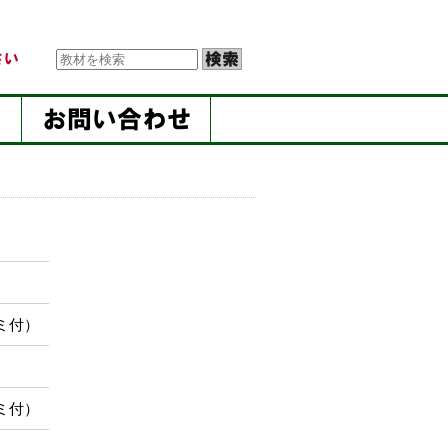
ミ付）
ミ付）