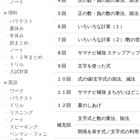
４回
正の数・負の数の乗法、除法
ノート
理科
５回
正の数・負の数の乗法、除法
バラテスト
６回
いろいろな計算（１）
夏休み
冬休み
７回
いろいろな計算（２）/数の
総まとめ
ノート
８回
サマナビ補強 ステップアッ
１・２年まとめ
ドリル
９回
文字を使った式
入試対策
１０回
式の値/文字式の加法、減法
英語
ワーク
１１回
サマナビ補強 まちがいはど
バラテスト
ドリル
１２回
夏のしあげ
リスニング
文字式と数の乗法、除法
ノート
補充回
スピーキング
関係を表す式／文字式の利用
ペンマン・フォニ
ックス