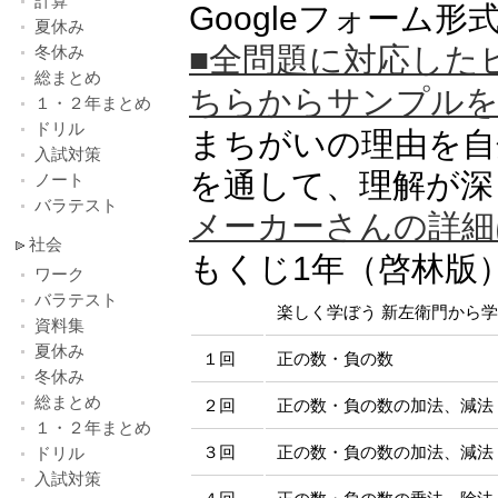
計算
Googleフォーム
夏休み
■全問題に対応した
冬休み
総まとめ
ちらからサンプルを
１・２年まとめ
ドリル
まちがいの理由を自
入試対策
を通して、理解が深
ノート
バラテスト
メーカーさんの詳細
社会
もくじ1年（啓林版
ワーク
バラテスト
楽しく学ぼう 新左衛門から
資料集
夏休み
１回
正の数・負の数
冬休み
総まとめ
２回
正の数・負の数の加法、減法
１・２年まとめ
３回
正の数・負の数の加法、減法
ドリル
入試対策