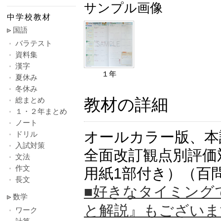
サンプル画像
中学校教材
国語
バラテスト
資料集
漢字
１年
夏休み
冬休み
教材の詳細
総まとめ
１・２年まとめ
ノート
オールカラー版、本
ドリル
入試対策
全面改訂観点別評価
文法
作文
用紙1部付き）（百
長文
■好きなタイミング
数学
と解説』もございま
ワーク