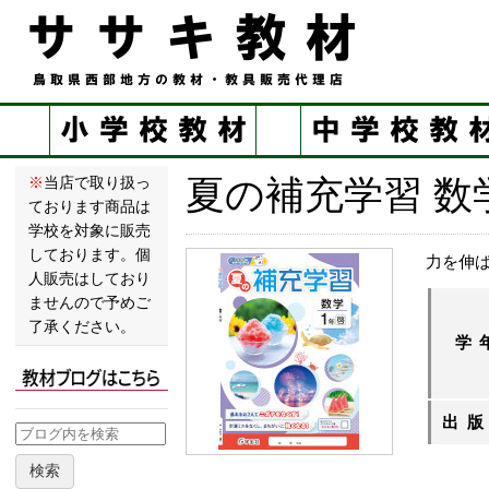
夏の補充学習 数
※
当店で取り扱っ
ております商品は
学校を対象に販売
しております。個
力を伸
人販売はしており
ませんので予めご
了承ください。
学
出
検索