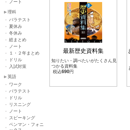
ノート
理科
バラテスト
夏休み
冬休み
総まとめ
ノート
最新歴史資料集
１・２年まとめ
ドリル
知りたい・調べたいがたくさん見
つかる資料集
入試対策
税込
690
円
英語
ワーク
バラテスト
ドリル
リスニング
ノート
スピーキング
ペンマン・フォニ
ックス