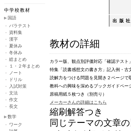
中学校教材
国語
出版
バラテスト
資料集
漢字
教材の詳細
夏休み
冬休み
総まとめ
カラー版、観点別評価対応「確認テスト
１・２年まとめ
特集「読書感想文の書き方」記入例・古
ノート
読解力をつける問題を見開き２ページで
ドリル
教科への興味を深めるブックガイドペー
入試対策
文法
原稿用紙５枚つき（別売り）
作文
メーカーさんの詳細はこちら
長文
縮刷解答つき
数学
同じテーマの文章の
ワーク