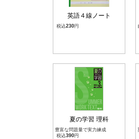
英語４線ノート
税込
230
円
夏の学習 理科
豊富な問題量で実力練成
税込
390
円