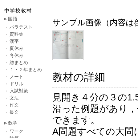
中学校教材
国語
サンプル画像（内容は
バラテスト
資料集
漢字
夏休み
冬休み
総まとめ
１・２年まとめ
教材の詳細
ノート
ドリル
入試対策
見開き４分の３の1
文法
作文
沿った例題があり，
長文
できます。
数学
A問題すべての大問
ワーク