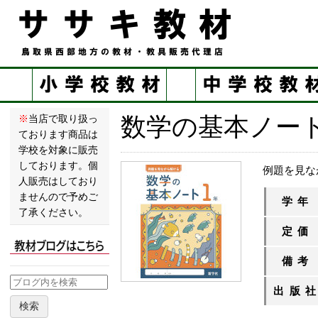
数学の基本ノー
※
当店で取り扱っ
ております商品は
学校を対象に販売
しております。個
例題を見な
人販売はしており
ませんので予めご
学年
了承ください。
定価
備考
出版
検索