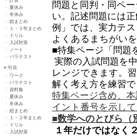
計算
問題と同判・同ペー
夏休み
い。記述問題には正
冬休み
総まとめ
例」では、実力テス
１・２年まとめ
ドリル
よくあるまちがいを
入試対策
■特集ページ「問題
ノート
バラテスト
実際の入試問題を中
社会
レンジできます。習
ワーク
解く考え方を練習で
バラテスト
資料集
特集ページ含め、本
夏休み
冬休み
イント番号を示して
総まとめ
■数学へのとびら（
１・２年まとめ
ドリル
１年だけではなく
入試対策