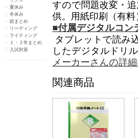
すので問題改変・追
夏休み
供。用紙印刷（有料
冬休み
総まとめ
■付属デジタルコン
リーディング
ライティング
タブレットで読み
１・２年まとめ
したデジタルドリル
入試対策
メーカーさんの詳細
関連商品