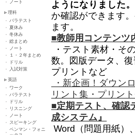
ノート
ようになりました。
理科
か確認ができます。
バラテスト
ます。
夏休み
冬休み
■教師用コンテンツ
総まとめ
・テスト素材・そ
ノート
１・２年まとめ
数。図版データ、復
ドリル
入試対策
プリントなど
英語
・新企画！ダウンロ
ワーク
リント集・プリント
バラテスト
ドリル
■定期テスト、確認
リスニング
成システム』
ノート
スピーキング
Word（問題用紙）
ペンマン・フォニ
ックス