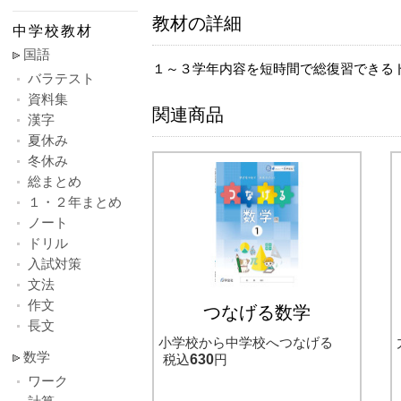
教材の詳細
中学校教材
国語
１～３学年内容を短時間で総復習できる
バラテスト
資料集
関連商品
漢字
夏休み
冬休み
総まとめ
１・２年まとめ
ノート
ドリル
入試対策
文法
作文
つなげる数学
長文
小学校から中学校へつなげる
数学
税込
630
円
ワーク