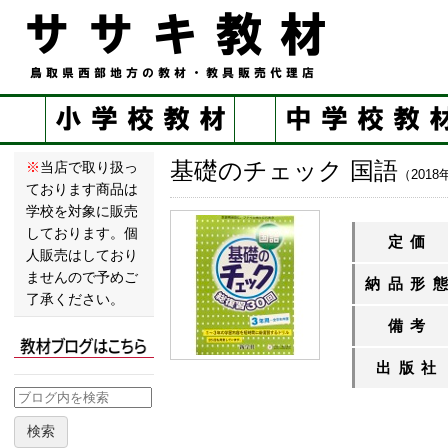
基礎のチェック 国語
※
当店で取り扱っ
（201
ております商品は
学校を対象に販売
しております。個
定価
人販売はしており
ませんので予めご
納品形
了承ください。
備考
出版社
検索