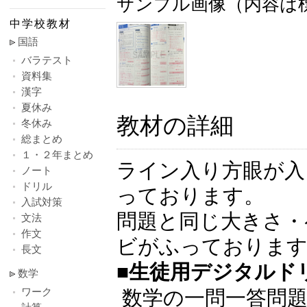
サンプル画像（内容は
中学校教材
国語
バラテスト
資料集
漢字
夏休み
教材の詳細
冬休み
総まとめ
１・２年まとめ
ライン入り方眼が入
ノート
ドリル
っております。
入試対策
問題と同じ大きさ・
文法
作文
ビがふっておりま
長文
■生徒用デジタルド
数学
ワーク
数学の一問一答問題