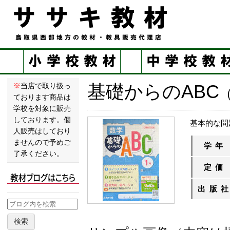
基礎からのABC
※
当店で取り扱っ
（
ております商品は
学校を対象に販売
しております。個
基本的な問
人販売はしており
ませんので予めご
学年
了承ください。
定価
出版
検索