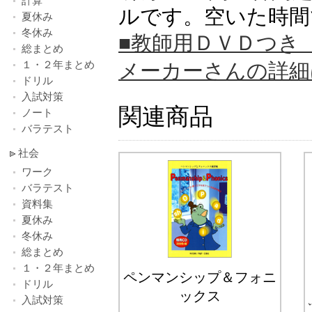
計算
ルです。空いた時間
夏休み
冬休み
■教師用ＤＶＤつき
総まとめ
１・２年まとめ
メーカーさんの詳細
ドリル
入試対策
関連商品
ノート
バラテスト
社会
ワーク
バラテスト
資料集
夏休み
冬休み
総まとめ
１・２年まとめ
ペンマンシップ＆フォニ
ドリル
ックス
入試対策