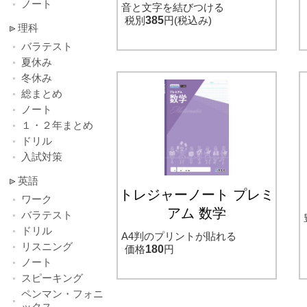
ノート
音と文字を結びつける
税別
385
円(税込み)
理科
バラテスト
夏休み
冬休み
総まとめ
ノート
１・２年まとめ
ドリル
入試対策
英語
トレジャーノート プレミ
ワーク
アム 数学
バラテスト
ドリル
A4判のプリントが貼れる
リスニング
価格
180
円
ノート
スピーキング
ペンマン・フォニ
ックス