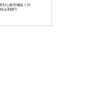
便利な解答欄縦１列
税込
310
円