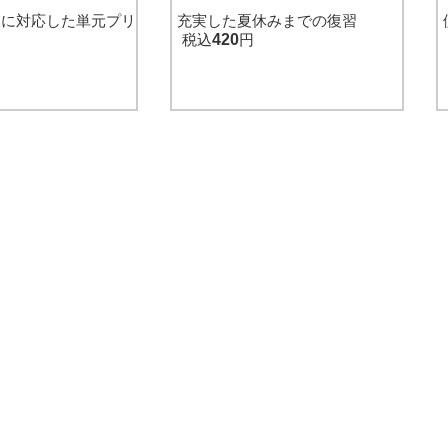
価に対応した単元プリ
充実した夏休みまでの復習
税込
420
円