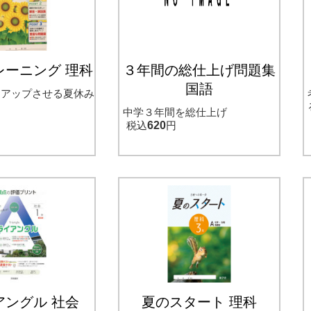
レーニング 理科
３年間の総仕上げ問題集
国語
をアップさせる夏休み
中学３年間を総仕上げ
税込
620
円
アングル 社会
夏のスタート 理科