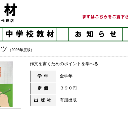
コツ
（2026年度版）
作文を書くためのポイントを学べる
全学年
学年
３９０円
定価
有朋出版
出版社