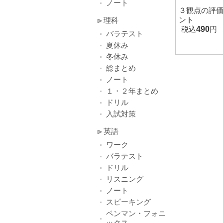
ノート
３観点の評
ント
理科
税込
490
円
バラテスト
夏休み
冬休み
総まとめ
ノート
１・２年まとめ
ドリル
入試対策
英語
ワーク
バラテスト
ドリル
リスニング
ノート
スピーキング
ペンマン・フォニ
ックス