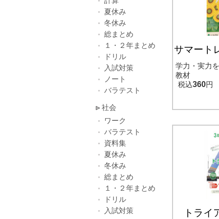
計算
夏休み
冬休み
総まとめ
１・２年まとめ
サマート
ドリル
学力・実力
入試対策
教材
ノート
税込
360
円
バラテスト
社会
ワーク
バラテスト
資料集
夏休み
冬休み
総まとめ
１・２年まとめ
ドリル
入試対策
トライ