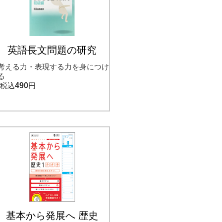
英語長文問題の研究
考える力・表現する力を身につけ
る
税込
490
円
基本から発展へ 歴史