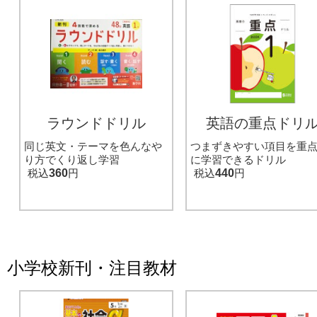
ラウンドドリル
英語の重点ドリ
同じ英文・テーマを色んなや
つまずきやすい項目を重
り方でくり返し学習
に学習できるドリル
税込
360
円
税込
440
円
小学校新刊・注目教材